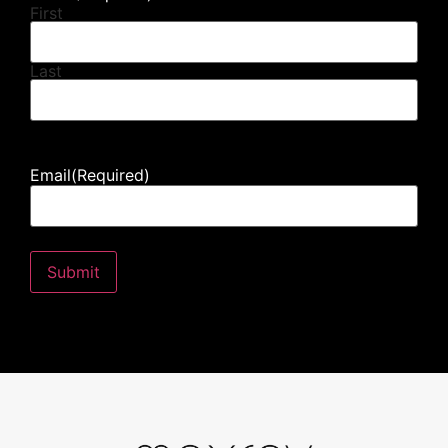
First
Last
Email
(Required)