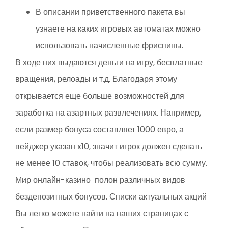
В описании приветственного пакета вы
узнаете на каких игровых автоматах можно
использовать начисленные фриспины.
В ходе них выдаются деньги на игру, бесплатные
вращения, релоады и т.д. Благодаря этому
открывается еще больше возможностей для
заработка на азартных развлечениях. Например,
если размер бонуса составляет 1000 евро, а
вейджер указан x10, значит игрок должен сделать
не менее 10 ставок, чтобы реализовать всю сумму.
Мир онлайн-казино полон различных видов
бездепозитных бонусов. Списки актуальных акций
Вы легко можете найти на наших страницах с