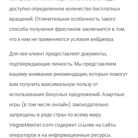
доступно определенное количество бесплатных
вращений. Отличительная особенность такого
способа получения фриспинов заключается в том,
что к ним не применяются условия вейджера.
Для нее клиент предоставляет документы,
подтверждающие личность. Мы представляем
вашему вниманию рекомендации, которые помогут
вам получить максимальную пользу от
использования бонусных предложений. Азартные
игры (в том числе онлайн) законодательно
запрещены в ряде стран по всему миру.
VegasMaster.com содержит ссылки на сайты
операторов и на информационные ресурсы.