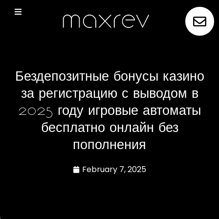
Бездепозитные бонусы казино
за регистрацию с выводом в
2025 году игровые автоматы
бесплатно онлайн без
пополнения
February 7, 2025